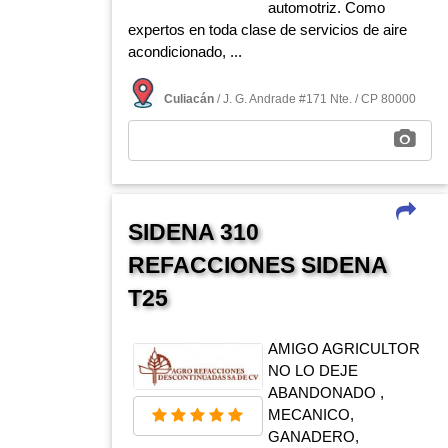
automotriz. Como
expertos en toda clase de servicios de aire
acondicionado, ...
Culiacán
/ J. G. Andrade #171 Nte. / CP 80000
SIDENA 310
REFACCIONES SIDENA
T25
AMIGO AGRICULTOR
NO LO DEJE
ABANDONADO ,
MECANICO,
GANADERO,