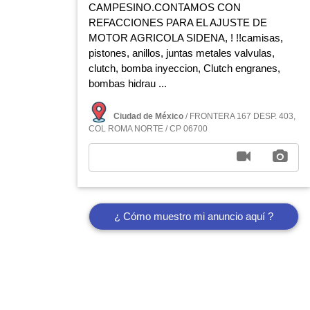
CAMPESINO.CONTAMOS CON
REFACCIONES PARA EL AJUSTE DE
MOTOR AGRICOLA SIDENA, ! !!camisas,
pistones, anillos, juntas metales valvulas,
clutch, bomba inyeccion, Clutch engranes,
bombas hidrau ...
Ciudad de México
/ FRONTERA 167 DESP. 403,
COL ROMA NORTE / CP 06700
¿ Cómo muestro mi anuncio aquí ?