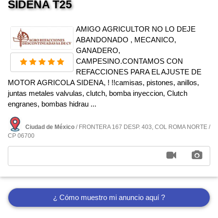
SIDENA T25
AMIGO AGRICULTOR NO LO DEJE
ABANDONADO , MECANICO,
GANADERO,
CAMPESINO.CONTAMOS CON
REFACCIONES PARA EL AJUSTE DE
MOTOR AGRICOLA SIDENA, ! !!camisas, pistones, anillos,
juntas metales valvulas, clutch, bomba inyeccion, Clutch
engranes, bombas hidrau ...
Ciudad de México
/ FRONTERA 167 DESP. 403, COL ROMA NORTE /
CP 06700
¿ Cómo muestro mi anuncio aquí ?