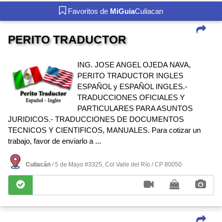
Favoritos de
MiGuia
Culiacan
PERITO TRADUCTOR
ING. JOSE ANGEL OJEDA NAVA,
PERITO TRADUCTOR INGLES
ESPAÑOL y ESPAÑOL INGLES.-
TRADUCCIONES OFICIALES Y
PARTICULARES PARA ASUNTOS
JURIDICOS.- TRADUCCIONES DE DOCUMENTOS
TECNICOS Y CIENTIFICOS, MANUALES. Para cotizar un
trabajo, favor de enviarlo a ...
Culiacán
/ 5 de Mayo #3325, Col Valle del Rí­o / CP 80050