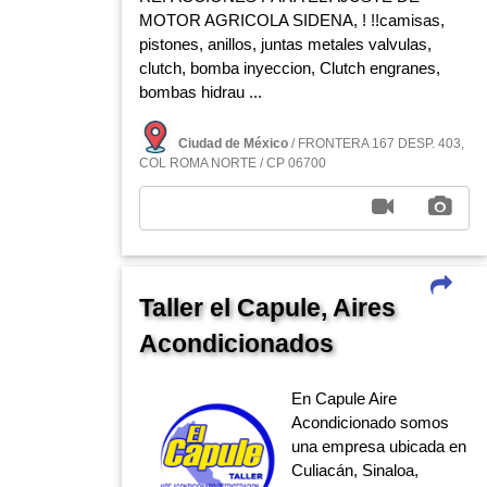
MOTOR AGRICOLA SIDENA, ! !!camisas,
pistones, anillos, juntas metales valvulas,
clutch, bomba inyeccion, Clutch engranes,
bombas hidrau ...
Ciudad de México
/ FRONTERA 167 DESP. 403,
COL ROMA NORTE / CP 06700
Taller el Capule, Aires
Acondicionados
En Capule Aire
Acondicionado somos
una empresa ubicada en
Culiacán, Sinaloa,