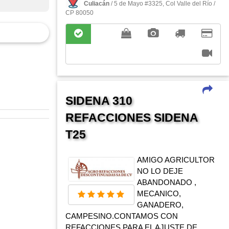
Culiacán
/ 5 de Mayo #3325, Col Valle del Rí­o /
CP 80050
SIDENA 310
REFACCIONES SIDENA
T25
AMIGO AGRICULTOR
NO LO DEJE
ABANDONADO ,
MECANICO,
GANADERO,
CAMPESINO.CONTAMOS CON
REFACCIONES PARA EL AJUSTE DE