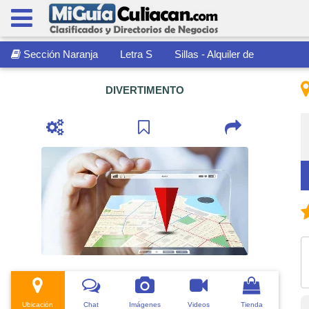
Sección Naranja
Letra S
Sillas - Alquiler de
DIVERTIMENTO
Ubicación
Chat
Imágenes
Videos
Tienda