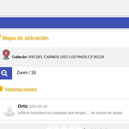
Mapa de ubicación
Culiacán
/ RIO DEL CARMEN 1052 LOS PINOS CP 80128
Zoom / 16
Valoraciones
Ortiz
2011-05-16
pofavor mandame los paquetes que tengas .... de carreta de asada