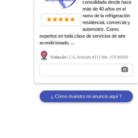
consolidada desde hace
más de 40 años en el
ramo de la refrigeración
residencial, comercial y
automotriz. Como
expertos en toda clase de servicios de aire
acondicionado, ...
Culiacán
/ J. G. Andrade #171 Nte. / CP 80000
¿ Cómo muestro mi anuncio aquí ?