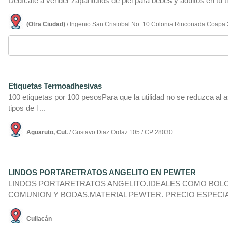
Dedí­cate a vender zapantuflos de piel para bebés y adultos en tu ti
(Otra Ciudad)
/ Ingenio San Cristobal No. 10 Colonia Rinconada Coapa 
Etiquetas Termoadhesivas
100 etiquetas por 100 pesosPara que la utilidad no se reduzca al as
tipos de l ...
Aguaruto, Cul.
/ Gustavo Diaz Ordaz 105 / CP 28030
LINDOS PORTARETRATOS ANGELITO EN PEWTER
LINDOS PORTARETRATOS ANGELITO.IDEALES COMO BOLO
COMUNION Y BODAS.MATERIAL PEWTER. PRECIO ESPECIAL 
Culiacán