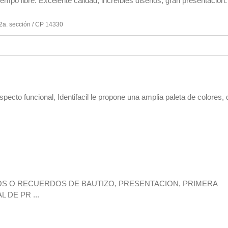
empo libre. Excelente calidad, increí­bles diseños, gran presentación. A
2a. sección / CP 14330
pecto funcional, Identifacil le propone una amplia paleta de colores, 
S O RECUERDOS DE BAUTIZO, PRESENTACION, PRIMERA
DE PR ...