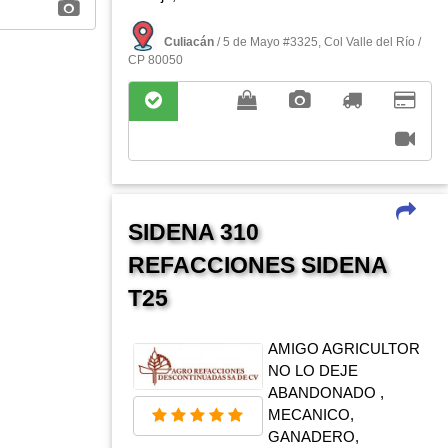
Culiacán
/ 5 de Mayo #3325, Col Valle del Rí­o /
CP 80050
SIDENA 310
REFACCIONES SIDENA
T25
AMIGO AGRICULTOR
NO LO DEJE
ABANDONADO ,
MECANICO,
GANADERO,