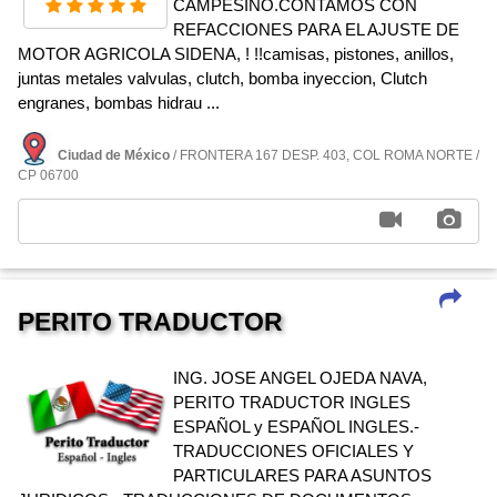
CAMPESINO.CONTAMOS CON
REFACCIONES PARA EL AJUSTE DE
MOTOR AGRICOLA SIDENA, ! !!camisas, pistones, anillos,
juntas metales valvulas, clutch, bomba inyeccion, Clutch
engranes, bombas hidrau ...
Ciudad de México
/ FRONTERA 167 DESP. 403, COL ROMA NORTE /
CP 06700
PERITO TRADUCTOR
ING. JOSE ANGEL OJEDA NAVA,
PERITO TRADUCTOR INGLES
ESPAÑOL y ESPAÑOL INGLES.-
TRADUCCIONES OFICIALES Y
PARTICULARES PARA ASUNTOS