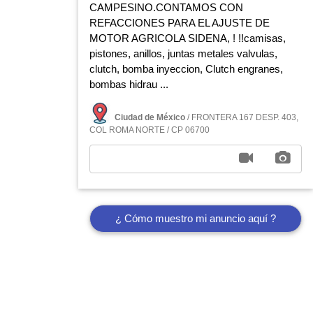
CAMPESINO.CONTAMOS CON
REFACCIONES PARA EL AJUSTE DE
MOTOR AGRICOLA SIDENA, ! !!camisas,
pistones, anillos, juntas metales valvulas,
clutch, bomba inyeccion, Clutch engranes,
bombas hidrau ...
Ciudad de México
/ FRONTERA 167 DESP. 403,
COL ROMA NORTE / CP 06700
¿ Cómo muestro mi anuncio aquí ?