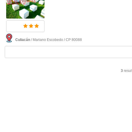
Culiacán
/ Mariano Escobedo / CP 80088
3
resul