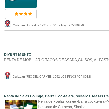
Culiacán
/ Av. Patria 1723 col. 10 de Mayo / CP 80270
DIVERTIMENTO
RENTA DE MOBILIARIO,TACOS DE ASADA,GUISOS, AL PAST
...
Culiacán
/ RIO DEL CARMEN 1052 LOS PINOS / CP 80128
Renta de Salas Lounge, Barra Cocktelera, Meseros, Mesas P
Renta de: -Salas lounge -Barra cocktelera 
la ciudad de Culiacán, Sinaloa ...