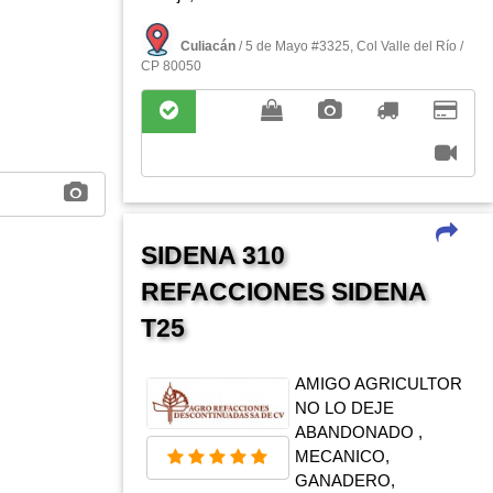
Culiacán
/ 5 de Mayo #3325, Col Valle del Rí­o /
CP 80050
SIDENA 310
REFACCIONES SIDENA
T25
AMIGO AGRICULTOR
NO LO DEJE
ABANDONADO ,
MECANICO,
GANADERO,