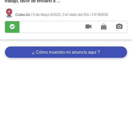
trabajo, favor de enviarlo a ...
Culiacán
/ 5 de Mayo #3325, Col Valle del Rí­o / CP 80050
¿ Cómo muestro mi anuncio aquí ?