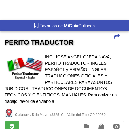
Favoritos de
MiGuia
Culiacan
PERITO TRADUCTOR
ING. JOSE ANGEL OJEDA NAVA,
PERITO TRADUCTOR INGLES
ESPAÑOL y ESPAÑOL INGLES.-
TRADUCCIONES OFICIALES Y
PARTICULARES PARA ASUNTOS
JURIDICOS.- TRADUCCIONES DE DOCUMENTOS
TECNICOS Y CIENTIFICOS, MANUALES. Para cotizar un
trabajo, favor de enviarlo a ...
Culiacán
/ 5 de Mayo #3325, Col Valle del Rí­o / CP 80050