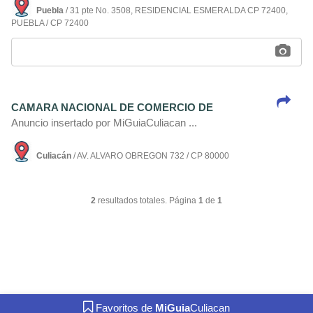
Puebla
/ 31 pte No. 3508, RESIDENCIAL ESMERALDA CP 72400,
PUEBLA / CP 72400
CAMARA NACIONAL DE COMERCIO DE
Anuncio insertado por MiGuiaCuliacan ...
Culiacán
/ AV. ALVARO OBREGON 732 / CP 80000
2
resultados totales. Página
1
de
1
Favoritos de
MiGuia
Culiacan