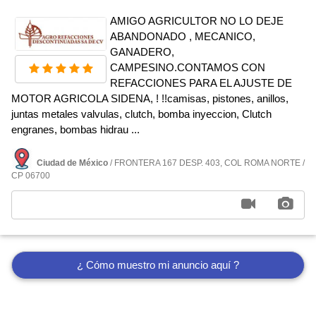
AMIGO AGRICULTOR NO LO DEJE
ABANDONADO , MECANICO,
GANADERO,
CAMPESINO.CONTAMOS CON
REFACCIONES PARA EL AJUSTE DE
MOTOR AGRICOLA SIDENA, ! !!camisas, pistones, anillos,
juntas metales valvulas, clutch, bomba inyeccion, Clutch
engranes, bombas hidrau ...
Ciudad de México
/ FRONTERA 167 DESP. 403, COL ROMA NORTE /
CP 06700
¿ Cómo muestro mi anuncio aquí ?