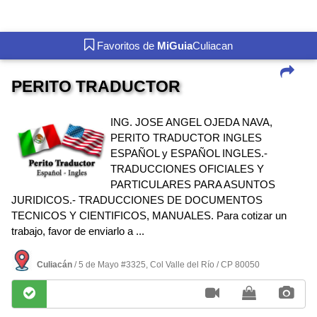
Favoritos de
MiGuia
Culiacan
PERITO TRADUCTOR
ING. JOSE ANGEL OJEDA NAVA,
PERITO TRADUCTOR INGLES
ESPAÑOL y ESPAÑOL INGLES.-
TRADUCCIONES OFICIALES Y
PARTICULARES PARA ASUNTOS
JURIDICOS.- TRADUCCIONES DE DOCUMENTOS
TECNICOS Y CIENTIFICOS, MANUALES. Para cotizar un
trabajo, favor de enviarlo a ...
Culiacán
/ 5 de Mayo #3325, Col Valle del Rí­o / CP 80050