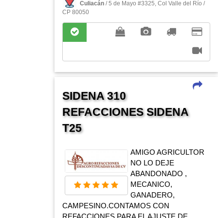
Culiacán
/ 5 de Mayo #3325, Col Valle del Rí­o /
CP 80050
SIDENA 310
REFACCIONES SIDENA
T25
AMIGO AGRICULTOR
NO LO DEJE
ABANDONADO ,
MECANICO,
GANADERO,
CAMPESINO.CONTAMOS CON
REFACCIONES PARA EL AJUSTE DE