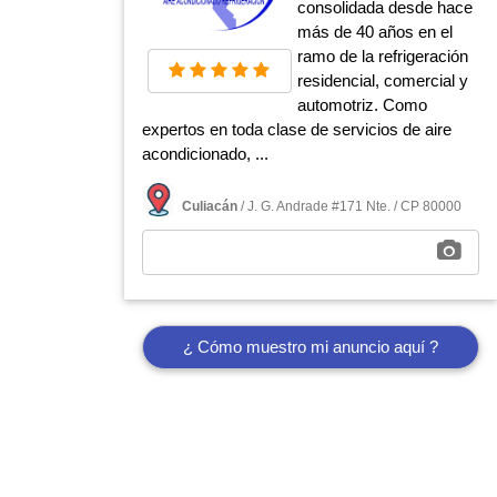
consolidada desde hace
más de 40 años en el
ramo de la refrigeración
residencial, comercial y
automotriz. Como
expertos en toda clase de servicios de aire
acondicionado, ...
Culiacán
/ J. G. Andrade #171 Nte. / CP 80000
¿ Cómo muestro mi anuncio aquí ?