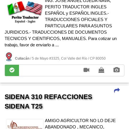
ING. JOSE ANGEL OJEDA NAVA,
PERITO TRADUCTOR INGLES
ESPAÑOL y ESPAÑOL INGLES.-
TRADUCCIONES OFICIALES Y
PARTICULARES PARA ASUNTOS
JURIDICOS.- TRADUCCIONES DE DOCUMENTOS
TECNICOS Y CIENTIFICOS, MANUALES. Para cotizar un
trabajo, favor de enviarlo a ...
Culiacán
/ 5 de Mayo #3325, Col Valle del Rí­o / CP 80050
SIDENA 310 REFACCIONES
SIDENA T25
AMIGO AGRICULTOR NO LO DEJE
ABANDONADO , MECANICO,