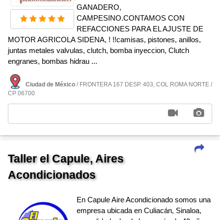
GANADERO,
CAMPESINO.CONTAMOS CON
REFACCIONES PARA EL AJUSTE DE
MOTOR AGRICOLA SIDENA, ! !!camisas, pistones, anillos,
juntas metales valvulas, clutch, bomba inyeccion, Clutch
engranes, bombas hidrau ...
Ciudad de México
/ FRONTERA 167 DESP. 403, COL ROMA NORTE /
CP 06700
Taller el Capule, Aires
Acondicionados
En Capule Aire Acondicionado somos una
empresa ubicada en Culiacán, Sinaloa,